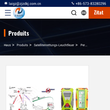
laigz@zjzdkj.com.cn
+86-573-83280296
Zitat
Produits
>
>
>
Haus
Produits
Satellitenrettungs-Leuchtfeuer
Persönliches Verzeichnis-Satellitenleuchtfeuer Mit Übermittler Des Signal-5W