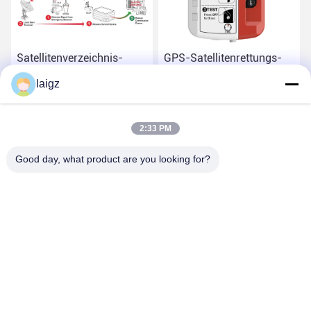
Satellitenverzeichnis-
GPS-Satellitenrettungs-
Leuchtfeuer mit
Leuchtfeuer mit 121,5
laigz
Satellitenübermittler des
MHZ Locationg-
signal-5W
Übermittler-Frequenz-
Beste Preis
Beste Preis
2:33 PM
Good day, what product are you looking for?
ZHEJIANG ZHONGDENG ELECTRONICS TECHNOLOGY
CO,LTD
laigz@zjzdkj.com.cn
+86-573-83280296