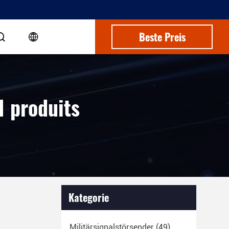
Beste Preis
1 produits
Kategorie
Militärsignalstörsender
(49)