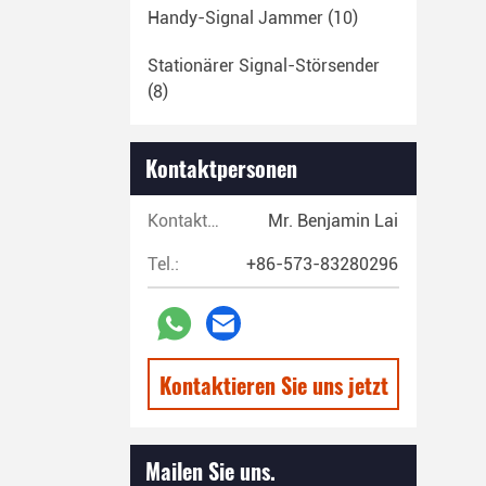
Handy-Signal Jammer
(10)
Stationärer Signal-Störsender
(8)
Kreuzungs-Detektor
(12)
Kontaktpersonen
Durch Wand-Radar
(4)
Kontaktpersonen:
Mr. Benjamin Lai
Satellitenrettungs-Leuchtfeuer
(4)
Tel.:
+86-573-83280296
Überwachungsradar
(8)
Mehrere Drohnen
(5)
Kontaktieren Sie uns jetzt
Mailen Sie uns.