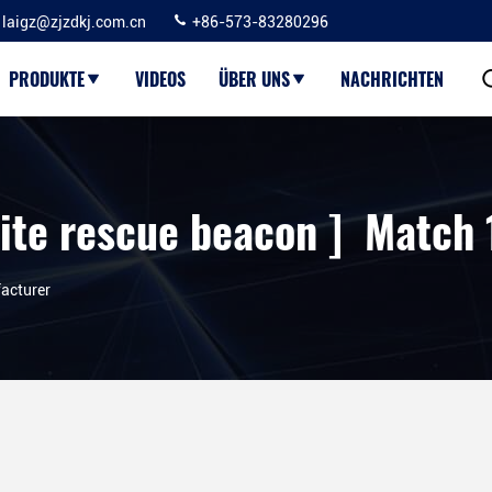
laigz@zjzdkj.com.cn
+86-573-83280296
PRODUKTE
VIDEOS
ÜBER UNS
NACHRICHTEN
ite rescue beacon ] Match 
acturer