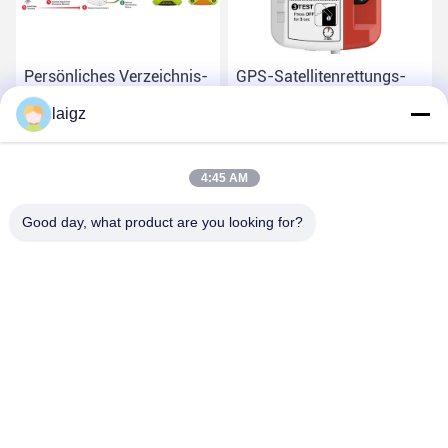
Persönliches Verzeichnis-
GPS-Satellitenrettungs-
Satellitenleuchtfeuer mit
Leuchtfeuer mit 121,5
laigz
Übermittler des Signal-5W
MHZ Locationg-
Übermittler-Frequenz-
Beste Preis
Beste Preis
4:45 AM
Good day, what product are you looking for?
ZHEJIANG ZHONGDENG ELECTRONICS TECHNOLOGY
CO,LTD
laigz@zjzdkj.com.cn
+86-573-83280296