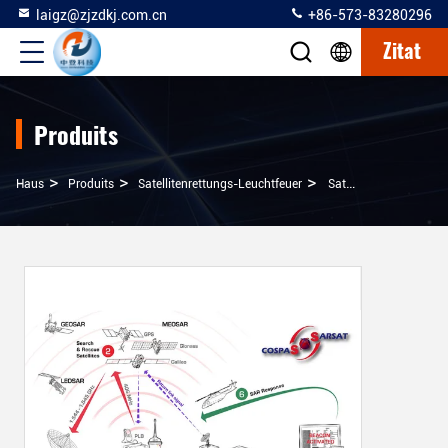
laigz@zjzdkj.com.cn
+86-573-83280296
Zitat
Produits
>
>
>
Haus
Produits
Satellitenrettungs-Leuchtfeuer
Satellitenverzeichnis-Leuchtfeuer Mit Satellitenübermittler Des Signal-5W