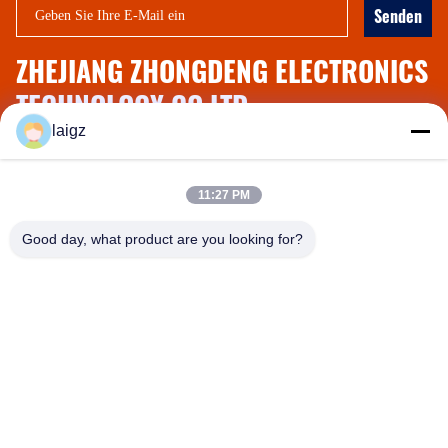
Senden
ZHEJIANG ZHONGDENG ELECTRONICS
TECHNOLOGY CO,LTD
laigz
Anschrift:
Nr. 1539, Chengnan-Straße, Jiaxing, Zhejiang, China
Telefon:
+86-573-83280296
11:27 PM
Good day, what product are you looking for?
ZHEJIANG ZHONGDENG ELECTRONICS TECHNOLOGY
CO,LTD
laigz@zjzdkj.com.cn