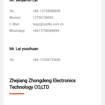
Mr. Benjamin Lai
Tel.:
+86-13758088899
Wechat:
13750738092
E-Mail:
laigz@zjzdkj.com.cn
WhatsApp:
+8613758088899
Mr. Lai youchuan
Tel.:
+86-13306733696
Zhejiang Zhongdeng Electronics
Technology CO,LTD