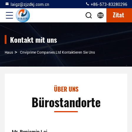
laigz@zjzdkj.com.cn
+86-573-83280296
Zitat
Kontakt mit uns
>
Haus
Cnviprime Companies.Ltd Kontaktieren Sie Uns
ÜBER UNS
Bürostandorte