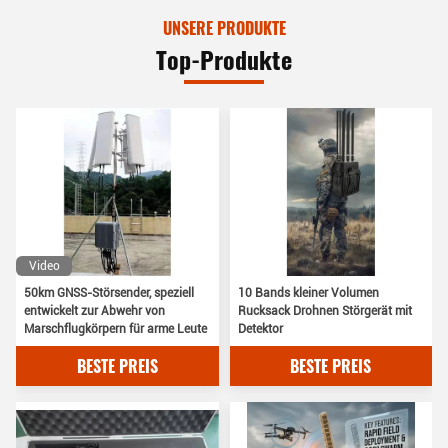
UNSERE PRODUKTE
Top-Produkte
Video
50km GNSS-Störsender, speziell
10 Bands kleiner Volumen
entwickelt zur Abwehr von
Rucksack Drohnen Störgerät mit
Marschflugkörpern für arme Leute
Detektor
BESTE PREIS
BESTE PREIS