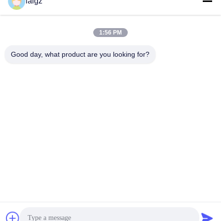
laigz
1:56 PM
Good day, what product are you looking for?
ZHEJIANG ZHONGDENG ELECTRONICS TECHNOLOGY
CO,LTD
laigz@zjzdkj.com.cn
+86-573-83280296
Nr. 1539, Chengnan-Straße, Jiaxing, Zhejiang, China
China Gute Qualität Militärsignalstörsender Lieferant. Urheberrecht © 2019-
2026 Zhejiang Zhongdeng Electronics Technology CO,LTD Alle Rechte