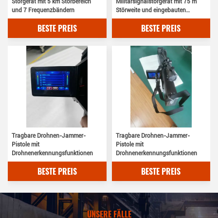
Störgerät mit 5 km Störbereich
Militärsignalstörgerät mit 75 m
und 7 Frequenzbändern
Störweite und eingebauten
Ventilatoren
BESTE PREIS
BESTE PREIS
Tragbare Drohnen-Jammer-
Tragbare Drohnen-Jammer-
Pistole mit
Pistole mit
Drohnenerkennungsfunktionen
Drohnenerkennungsfunktionen
BESTE PREIS
BESTE PREIS
UNSERE FÄLLE