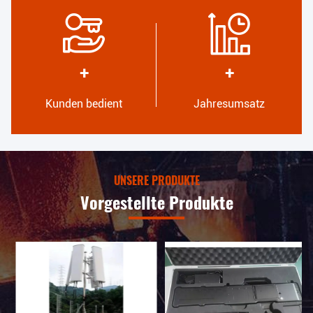
Hohe Qualität
Entwicklung
Vertrauenssiegel,
Internes professionelles
Bonitätsprüfung, RoSH und
Designteam und
+
+
Beurteilung der
fortschrittliche
Lieferfähigkeit. Das
Maschinenwerkstatt.Wir
Unternehmen verfügt über ein
können bei der Entwicklung
Kunden bedient
Jahresumsatz
strenges
der von Ihnen benötigten
Qualitätskontrollsystem und
Produkte zusammenarbeiten.
ein professionelles Testlabor.
UNSERE PRODUKTE
Vorgestellte Produkte