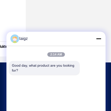
laigz
dukte und
2:14 AM
Good day, what product are you looking 
for?
KONTAKT MIT UNS
laigz@zjzdkj.com.cn
+86-573-83280296
Nr. 1539, Chengnan-Straße, Jiaxing, Zhejiang,