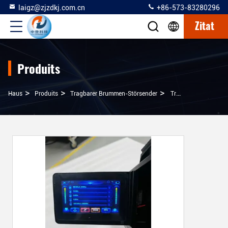
laigz@zjzdkj.com.cn
+86-573-83280296
Zitat
Produits
>
>
>
Haus
Produits
Tragbarer Brummen-Störsender
Tragbare Drohnen-Jammer-Pistole Mit Drohnenerkennungsfunktionen