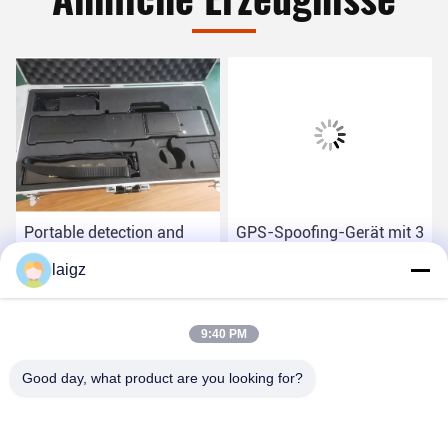
Portable detection and
GPS-Spoofing-Gerät mit 3
jamming gun with
km Verteidigungsstrecke
laigz
onen
direction find and drone
player locating functions
Beste Preis
Beste Preis
9:40 PM
Good day, what product are you looking for?