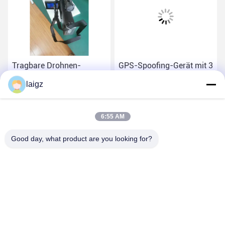
Tragbare Drohnen-
GPS-Spoofing-Gerät mit 3
Jammer-Pistole mit
km Verteidigungsstrecke
laigz
onen
Drohnenerkennungsfunktionen
Beste Preis
Beste Preis
6:55 AM
Good day, what product are you looking for?
ZHEJIANG ZHONGDENG ELECTRONICS TECHNOLOGY
CO,LTD