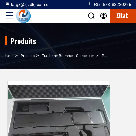
laigz@zjzdkj.com.cn
+86-573-83280296
Zitat
Produits
>
>
>
Haus
Produits
Tragbarer Brummen-Störsender
Portable Detection And Jamming Gun With Direction Find And Drone Player Locating Functions