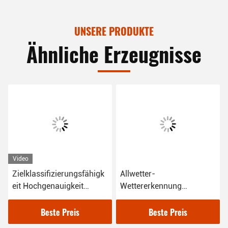
UNSERE PRODUKTE
Ähnliche Erzeugnisse
Video
Zielklassifizierungsfähigk
Allwetter-
eit Hochgenauigkeit
Wettererkennung
Niedrighöhenradar mit
Fähigkeit
mehrfacher Zielverfolgung
Überwachungsradar 360°
Beste Preis
Beste Preis
Abdeckung und Azimut