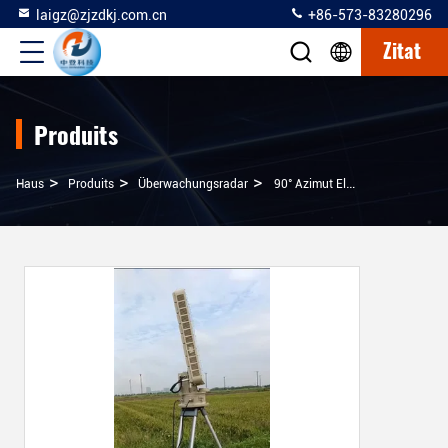
laigz@zjzdkj.com.cn
+86-573-83280296
Zitat
Produits
>
>
>
Haus
Produits
Überwachungsradar
90° Azimut Elektronische Scanning-Range Überwachungsradar Hochgenauigkeit Zielklassifizierung Fähigkeit AC/DC Stromversorgung