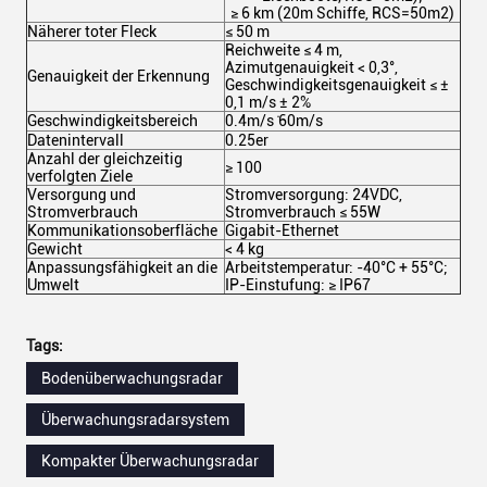
≥ 6 km (20m Schiffe, RCS=50m2)
Näherer toter Fleck
≤ 50 m
Reichweite ≤ 4 m,
Azimutgenauigkeit < 0,3°,
Genauigkeit der Erkennung
Geschwindigkeitsgenauigkeit ≤ ±
0,1 m/s ± 2%
Geschwindigkeitsbereich
0.4m/s ̇60m/s
Datenintervall
0.25er
Anzahl der gleichzeitig
≥ 100
verfolgten Ziele
Versorgung und
Stromversorgung: 24VDC,
Stromverbrauch
Stromverbrauch ≤ 55W
Kommunikationsoberfläche
Gigabit-Ethernet
Gewicht
< 4 kg
Anpassungsfähigkeit an die
Arbeitstemperatur: -40°C + 55°C;
Umwelt
IP-Einstufung: ≥ IP67
Tags:
Bodenüberwachungsradar
Überwachungsradarsystem
Kompakter Überwachungsradar