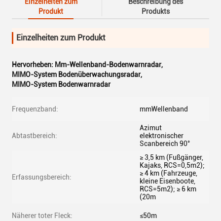
Einzelheiten zum
Beschreibung des
Produkt
Produkts
Einzelheiten zum Produkt
Hervorheben:
Mm-Wellenband-Bodenwarnradar
,
MIMO-System Bodenüberwachungsradar
,
MIMO-System Bodenwarnradar
Frequenzband:
mmWellenband
Azimut
Abtastbereich:
elektronischer
Scanbereich 90°
≥ 3,5 km (Fußgänger,
Kajaks, RCS=0,5m2);
≥ 4 km (Fahrzeuge,
Erfassungsbereich:
kleine Eisenboote,
RCS=5m2); ≥ 6 km
(20m
Näherer toter Fleck:
≤50m