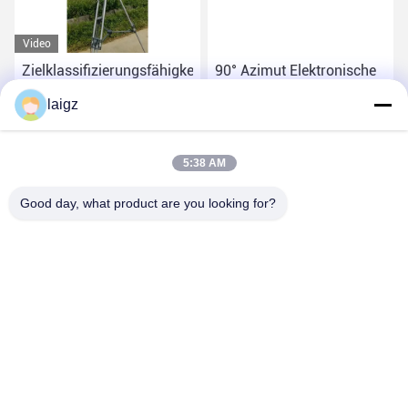
Video
Zielklassifizierungsfähigkeit
90° Azimut Elektronische
Hochgenauigkeit
Scanning-Range
laigz
Niedrighöhenradar mit
Überwachungsradar
mehrfacher Zielverfolgung
Hochgenauigkeit
Beste Preis
Beste Preis
Zielklassifizierung
5:38 AM
Fähigkeit AC/DC
Stromversorgung
Good day, what product are you looking for?
ZHEJIANG ZHONGDENG ELECTRONICS TECHNOLOGY
CO,LTD
laigz@zjzdkj.com.cn
+86-573-83280296