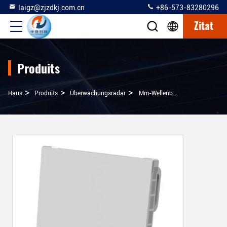
laigz@zjzdkj.com.cn
+86-573-83280296
Zitat
Produits
>
>
>
Haus
Produits
Überwachungsradar
Mm-Wellenband Bodenwarnradar Mit MIMO-System