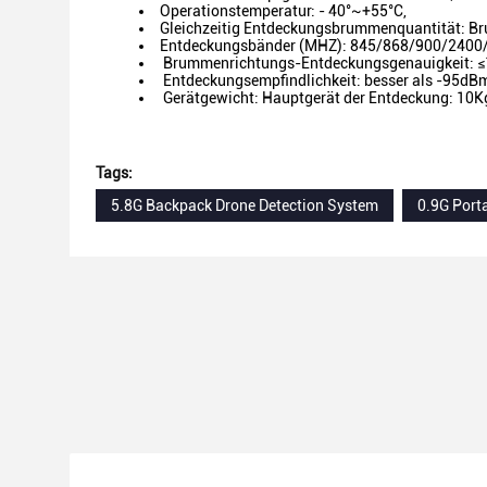
Operationstemperatur: - 40°~+55°C,
Gleichzeitig Entdeckungsbrummenquantität: B
Entdeckungsbänder (MHZ): 845/868/900/2400
Brummenrichtungs-Entdeckungsgenauigkeit: ≤
Entdeckungsempfindlichkeit: besser als -95dB
Gerätgewicht: Hauptgerät der Entdeckung: 10K
Tags:
5.8G Backpack Drone Detection System
0.9G Port