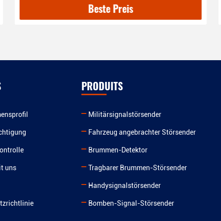
Beste Preis
S
PRODUITS
ensprofil
Militärsignalstörsender
chtigung
Fahrzeug angebrachter Störsender
ontrolle
Brummen-Detektor
t uns
Tragbarer Brummen-Störsender
Handysignalstörsender
zrichtlinie
Bomben-Signal-Störsender