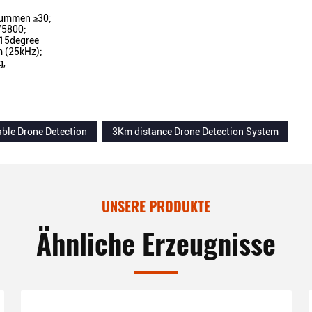
rummen ≥30;
/5800;
15degree
m (25kHz);
g,
able Drone Detection
3Km distance Drone Detection System
UNSERE PRODUKTE
Ähnliche Erzeugnisse