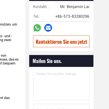
Kontaktpersonen:
Mr. Benjamin Lai
Tel.:
+86-573-83280296
enutzen, um
i- und -
g zwei:
Kontaktieren Sie uns jetzt
 von
Mailen Sie uns.
ises, das es
ort bequem
nnt das