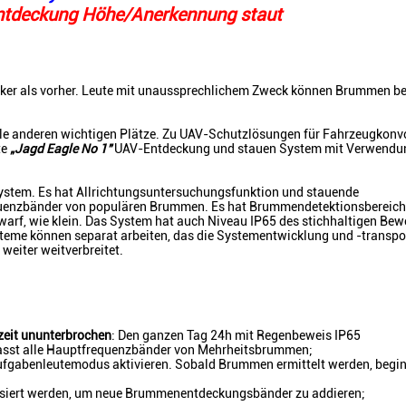
ntdeckung Höhe/Anerkennung staut
ker als vorher. Leute mit unaussprechlichem Zweck können Brummen b
ele anderen wichtigen Plätze. Zu UAV-Schutzlösungen für Fahrzeugkonvo
te
„Jagd Eagle No 1"
UAV-Entdeckung und stauen System mit Verwendun
tem. Es hat Allrichtungsuntersuchungsfunktion und stauende
quenzbänder von populären Brummen. Es hat Brummendetektionsbereich
arf, wie klein. Das System hat auch Niveau IP65 des stichhaltigen Bewe
ysteme können separat arbeiten, das die Systementwicklung und -transp
o weiter weitverbreitet.
zeit ununterbrochen
: Den ganzen Tag 24h mit Regenbeweis IP65
sst alle Hauptfrequenzbänder von Mehrheitsbrummen;
Aufgabenleutemodus aktivieren. Sobald Brummen ermittelt werden, begi
isiert werden, um neue Brummenentdeckungsbänder zu addieren;