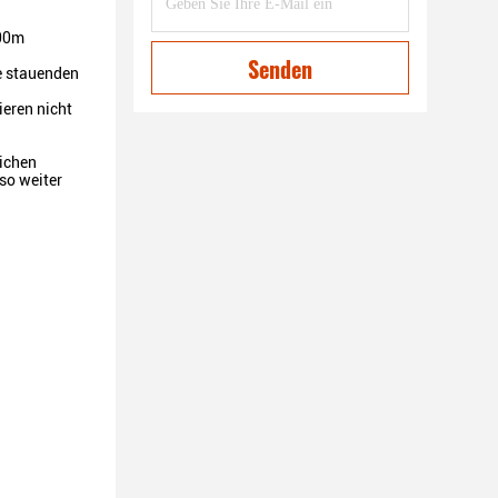
500m
Senden
le stauenden
eren nicht
lichen
so weiter