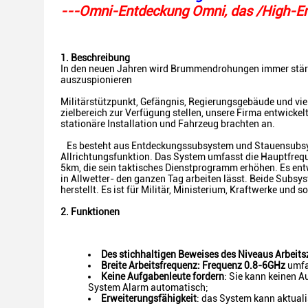
---Omni-Entdeckung Omni, das /High-E
1. Beschreibung
In den neuen Jahren wird Brummendrohungen immer stär
auszuspionieren
Militärstützpunkt, Gefängnis, Regierungsgebäude und vi
zielbereich zur Verfügung stellen, unsere Firma entwickel
stationäre Installation und Fahrzeug brachten an.
Es besteht aus Entdeckungssubsystem und Stauensubsys
Allrichtungsfunktion. Das System umfasst die Hauptfre
5km, die sein taktisches Dienstprogramm erhöhen. Es entw
in Allwetter- den ganzen Tag arbeiten lässt. Beide Subs
herstellt. Es ist für Militär, Ministerium, Kraftwerke und s
2. Funktionen
Des stichhaltigen Beweises des Niveaus Arbeits
Breite Arbeitsfrequenz: Frequenz 0.8-6GHz
umfa
Keine Aufgabenleute fordern
: Sie kann keinen 
System Alarm automatisch;
Erweiterungsfähigkeit
: das System kann aktual