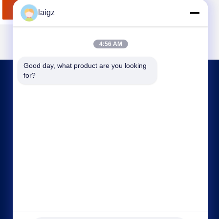
Beste Preis
laigz
4:56 AM
Good day, what product are you looking 
for?
KONTAKT MIT UNS
laigz@zjzdkj.com.cn
+86-573-83280296
Nr. 1539, Chengnan-Straße, Jiaxing, Zhejiang,
China