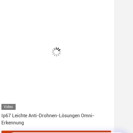
Video
Vid
Ip67 Leichte Anti-Drohnen-Lösungen Omni-
Fre
Erkennung
Was