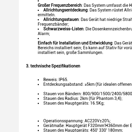
Großer Frequenzbereich
: Das System umfasst die
Allrichtungsentdeckung
: Das System rüstet Al
ermitteln.
Allrichtungsstauen
: Das Gerät hat niedrige Str
Frequenzbänder;
Schwarzweiss-Listen
: Die Dosenkennzeichenbr
Alarm;
Einfach für Installation und Entwicklung
: Das Gerä
Bereichs installiert sein; Es kann auf Stativ für
installiert sein, große Sammlungen.
3. technische Spezifikationen
Beweis: IP65.
Entdeckungsabstand: ≥5km (für idealen offenen 
Stauen von Bändern: 800/900/1500/2400/5800
Stauen des Radius: 2km (für Phantom 3,4);
Stauen des Hauptgeräts: 16.5Kg;
Operationsspannung: AC220V±20%;
Gerätmaße: Hauptgerät F320mm'H360mm der E
Stauen des Hauptgeräts: 450' 330' 180mm;