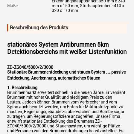
Erkennungshaupteinheit 350 mm x 240
Maße:
mm x 150 mm, Störhaupteinheit: 410 x
320 x 170 mm
Beschreibung des Produkts
stationäres System Antibrummen 5km
Detektionsbereichs mit weißer Listenfunktion
ZD-ZG040/5000/2/3000
Stationäre Brummenentdeckung und stauen System
passive
---
Entdeckung, Anerkennung, automatisches Stauen
1. Beschreibung
Brummenmarkt erweitert schnell in die neuen Jahre. Er versieht
Brummen mit hoher Qualität und niedrigem Preis zu den
Leuten. Jedoch können Brummen vom Verbrecher und vom
Spion auch benutzt werden, um Fotos für Militärstützpunkt zu
machen, Regierungsgebäude zu überwachen und Bombe sogar
zu tragen, um Regierungsoffiziere anzugreifen. Unsere Firma
entwirft stationäre Entdeckung des Brummens ZD-
ZG040/5000/2/3000 und Stauensystem, um wichtige Plätze
und Personen von den Brummendrohungen bereitzustellen. Es