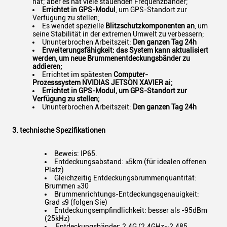
hat; aber es hat viele stauenden Frequenzbänder;
Errichtet in GPS-Modul
, um GPS-Standort zur
Verfügung zu stellen;
Es wendet spezielle
Blitzschutzkomponenten an
, um
seine Stabilität in der extremen Umwelt zu verbessern;
Ununterbrochen Arbeitszeit:
Den ganzen Tag 24h
Erweiterungsfähigkeit
: das System kann aktualisiert
werden, um neue Brummenentdeckungsbänder zu
addieren;
Errichtet im spätesten
Computer-
Prozesssystem
NVIDIAS JETSON XAVIER
ai
;
Errichtet in GPS-Modul
, um GPS-Standort zur
Verfügung zu stellen;
Ununterbrochen Arbeitszeit:
Den ganzen Tag 24h
3. technische Spezifikationen
Beweis: IP65.
Entdeckungsabstand: ≥5km (für idealen offenen
Platz)
Gleichzeitig Entdeckungsbrummenquantität:
Brummen ≥30
Brummenrichtungs-Entdeckungsgenauigkeit:
Grad ≤9 (folgen Sie)
Entdeckungsempfindlichkeit: besser als -95dBm
(25kHz)
Entdeckungsbänder: 2.4G (2.4GHz~2.485