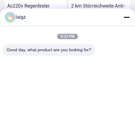
Ac220v Regenfester
2 km Störreichweite Anti-
Drohnen-Detektor, klein
Drohne-Detektor Gerät
laigz
Wechselstrom
Beste Preis
Beste Preis
9:15 PM
Good day, what product are you looking for?
ZHEJIANG ZHONGDENG ELECTRONICS TECHNOLOGY
CO,LTD
laigz@zjzdkj.com.cn
+86-573-83280296
Nr. 1539, Chengnan-Straße, Jiaxing, Zhejiang, China