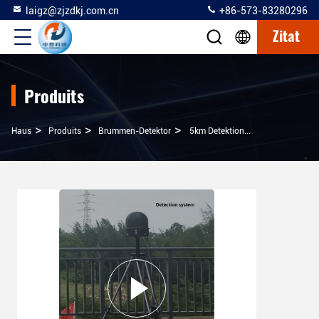
laigz@zjzdkj.com.cn
+86-573-83280296
Zitat
Produits
>
>
>
Haus
Produits
Brummen-Detektor
5km Detektionsbereich-Stationäres Antibrummen-Gerät Mit Weißer Listen-Funktion