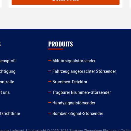
S
PRODUITS
ensprofil
Militärsignalstörsender
chtigung
Fahrzeug angebrachter Störsender
ontrolle
Brummen-Detektor
t uns
Tragbarer Brummen-Störsender
Handysignalstörsender
zrichtlinie
Bomben-Signal-Störsender
rsender Lieferant. Urheberrecht © 2019-2026 Zhejiang Zhongdeng Electronics Techn