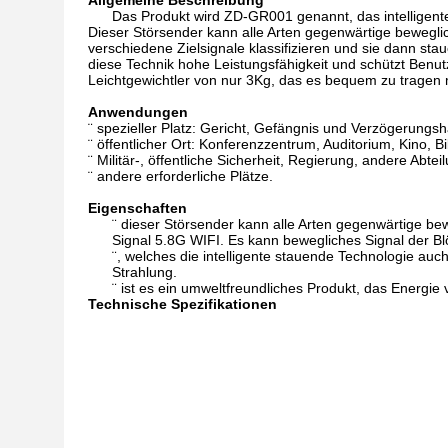
Allgemeine Beschreibung
Das Produkt wird ZD-GR001 genannt, das intelligent
Dieser Störsender kann alle Arten gegenwärtige bewegli
verschiedene Zielsignale klassifizieren und sie dann st
diese Technik hohe Leistungsfähigkeit und schützt Benu
Leichtgewichtler von nur 3Kg, das es bequem zu tragen 
Anwendungen
¨ spezieller Platz: Gericht, Gefängnis und Verzögerungs
¨ öffentlicher Ort: Konferenzzentrum, Auditorium, Kino, 
¨ Militär-, öffentliche Sicherheit, Regierung, andere Abt
¨ andere erforderliche Plätze.
Eigenschaften
¨ dieser Störsender kann alle Arten gegenwärtige be
Signal 5.8G WIFI. Es kann bewegliches Signal der Bl
¨, welches die intelligente stauende Technologie au
Strahlung.
¨ ist es ein umweltfreundliches Produkt, das Energie
Technische Spezifikationen