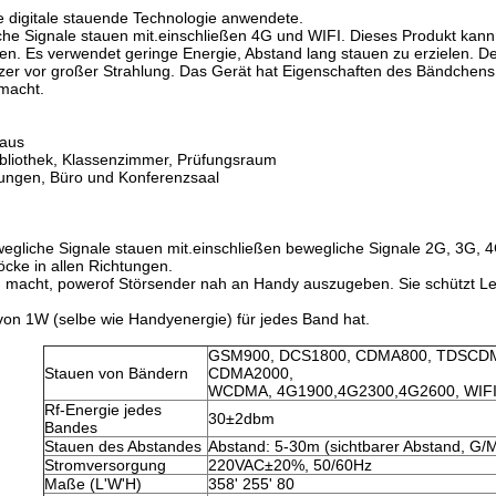
e digitale stauende Technologie anwendete.
che Signale stauen mit.einschließen 4G und WIFI. Dieses Produkt kann
auen. Es verwendet geringe Energie, Abstand lang stauen zu erzielen. D
tzer vor großer Strahlung. Das Gerät hat Eigenschaften des Bändchen
macht.
haus
Bibliothek, Klassenzimmer, Prüfungsraum
eilungen, Büro und Konferenzsaal
wegliche Signale stauen mit.einschließen bewegliche Signale 2G, 3G, 
öcke in allen Richtungen.
ch macht, powerof Störsender nah an Handy auszugeben. Sie schützt Le
 von 1W (selbe wie Handyenergie) für jedes Band hat.
GSM900, DCS1800, CDMA800, TDSCD
Stauen von Bändern
CDMA2000,
WCDMA, 4G1900,4G2300,4G2600, WIFI
Rf-Energie jedes
30±2dbm
Bandes
Stauen des Abstandes
Abstand: 5-30m (sichtbarer Abstand, G
Stromversorgung
220VAC±20%, 50/60Hz
Maße (L'W'H)
358' 255' 80