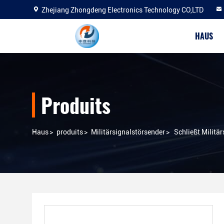
Zhejiang Zhongdeng Electronics Technology CO,LTD
HAUS
Produits
Haus
>
produits
>
Militärsignalstörsender
>
Schließt Militä