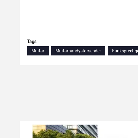
Tags:
Militär
Militärhandystörsender
Funksprechge