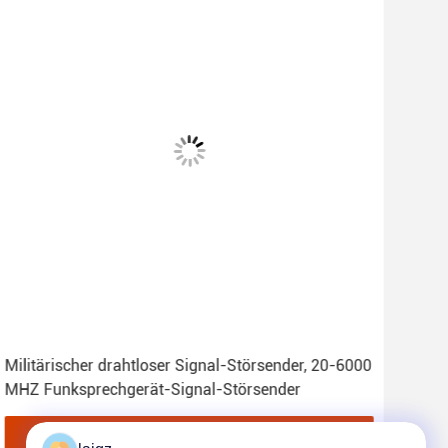
Militärischer drahtloser Signal-Störsender, 20-6000
nied
MHZ Funksprechgerät-Signal-Störsender
sign
Beste Preis