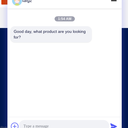
laigz
1:54 AM
Good day, what product are you looking 
for?
KONTAKT MIT UNS
laigz@zjzdkj.com.cn
+86-573-83280296
Nr. 1539, Chengnan-Straße, Jiaxing, Zhejiang,
China
ology CO,LTD Alle Rechte vorbehalten.