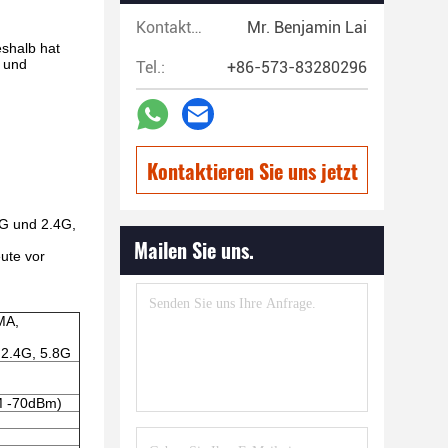
Kontaktpersonen:
Mr. Benjamin Lai
eshalb hat
s und
Tel.:
+86-573-83280296
Kontaktieren Sie uns jetzt
4G und 2.4G,
Mailen Sie uns.
ute vor
MA,
2.4G, 5.8G
/M -70dBm)