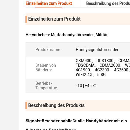
Einzelheiten zum Produkt
Beschreibung des Produ
Einzelheiten zum Produkt
Hervorheben:
Militärhandystörsender
,
Militär
Produktname:
Handysignalstörsender
GSM900、 DCS1800、 CDM
Stauen von
TDSCDMA、 CDMA2000、 
Bändern:
4G1900、 4G2300、 4G2600
WIFI2.4G、 5.8G
Betriebs-
-10 | +45℃
Temperatur:
Beschreibung des Produkts
Signalstörsender schließt alle Handybänder mit ein