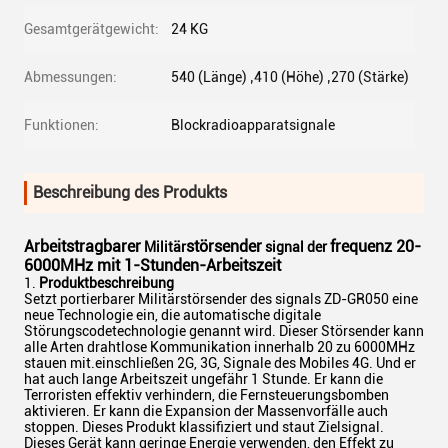
Gesamtgerätgewicht:
24 KG
Abmessungen:
540 (Länge) ‚410 (Höhe) ‚270 (Stärke)
Funktionen:
Blockradioapparatsignale
Beschreibung des Produkts
Arbeitstragbarer
störsender
frequenz 20-
Militär
signal der
6000MHz mit 1-Stunden-Arbeitszeit
Produktbeschreibung
Setzt portierbarer Militärstörsender des signals ZD-GR050 eine
neue Technologie ein, die automatische digitale
Störungscodetechnologie genannt wird. Dieser Störsender kann
alle Arten drahtlose Kommunikation innerhalb 20 zu 6000MHz
stauen mit.einschließen 2G, 3G, Signale des Mobiles 4G. Und er
hat auch lange Arbeitszeit ungefähr 1 Stunde. Er kann die
Terroristen effektiv verhindern, die Fernsteuerungsbomben
aktivieren. Er kann die Expansion der Massenvorfälle auch
stoppen. Dieses Produkt klassifiziert und staut Zielsignal.
Dieses Gerät kann geringe Energie verwenden, den Effekt zu