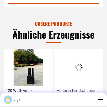
UNSERE PRODUKTE
Ähnliche Erzeugnisse
120 Watt-Auto-
Militärischer drahtloser
Fernsteuerungsstörsender,
Signal-Störsender, 20-
laigz
Mobile-Störsender 100m
6000 MHZ