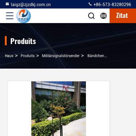
laigz@zjzdkj.com.cn
+86-573-83280296
Zitat
Produits
>
>
>
Haus
Produits
Militärsignalstörsender
Bändchen-Militärsignal-Störsender Für Das Blockieren Von 20-6000 MHZ-Radioapparat-Signalen