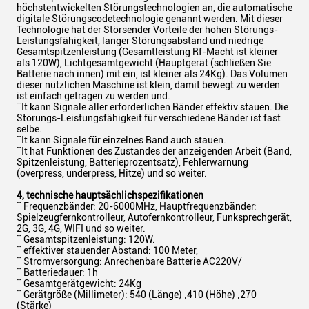
höchstentwickelten Störungstechnologien an, die automatische
digitale Störungscodetechnologie genannt werden. Mit dieser
Technologie hat der Störsender Vorteile der hohen Störungs-
Leistungsfähigkeit, langer Störungsabstand und niedrige
Gesamtspitzenleistung (Gesamtleistung Rf-Macht ist kleiner
als 120W), Lichtgesamtgewicht (Hauptgerät (schließen Sie
Batterie nach innen) mit ein, ist kleiner als 24Kg). Das Volumen
dieser nützlichen Maschine ist klein, damit bewegt zu werden
ist einfach getragen zu werden und.
¨It kann Signale aller erforderlichen Bänder effektiv stauen. Die
Störungs-Leistungsfähigkeit für verschiedene Bänder ist fast
selbe.
¨It kann Signale für einzelnes Band auch stauen.
¨It hat Funktionen des Zustandes der anzeigenden Arbeit (Band,
Spitzenleistung, Batterieprozentsatz), Fehlerwarnung
(overpress, underpress, Hitze) und so weiter.
4, technische hauptsächlichspezifikationen
¨ Frequenzbänder: 20-6000MHz, Hauptfrequenzbänder:
Spielzeugfernkontrolleur, Autofernkontrolleur, Funksprechgerät,
2G, 3G, 4G, WIFI und so weiter.
¨ Gesamtspitzenleistung: 120W.
¨ effektiver stauender Abstand: 100 Meter,
¨ Stromversorgung: Anrechenbare Batterie AC220V/
¨ Batteriedauer: 1h
¨ Gesamtgerätgewicht: 24Kg
¨ Gerätgröße (Millimeter): 540 (Länge) ‚410 (Höhe) ‚270
(Stärke)