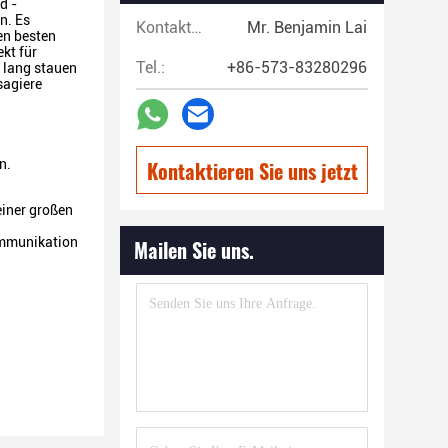
d -
n. Es
Kontaktpersonen:
Mr. Benjamin Lai
en besten
kt für
Tel.:
+86-573-83280296
d lang stauen
sagiere
n.
Kontaktieren Sie uns jetzt
einer großen
Kommunikation
Mailen Sie uns.
ren.