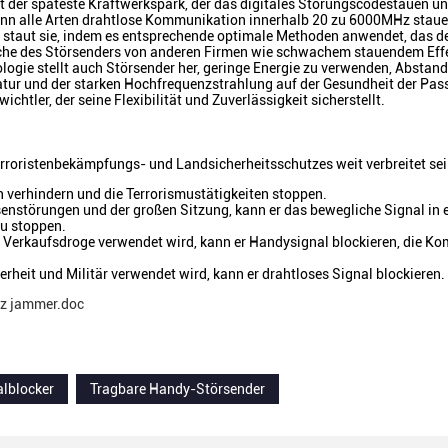
 der späteste Kraftwerkspark, der das digitales Störungscodestauen un
nn alle Arten drahtlose Kommunikation innerhalb 20 zu 6000MHz staue
nd staut sie, indem es entsprechende optimale Methoden anwendet, das d
äche des Störsenders von anderen Firmen wie schwachem stauendem Effe
ogie stellt auch Störsender her, geringe Energie zu verwenden, Abstan
atur und der starken Hochfrequenzstrahlung auf der Gesundheit der Pas
htler, der seine Flexibilität und Zuverlässigkeit sicherstellt.
erroristenbekämpfungs- und Landsicherheitsschutzes weit verbreitet sei
 verhindern und die Terrorismustätigkeiten stoppen.
nstörungen und der großen Sitzung, kann er das bewegliche Signal in 
zu stoppen.
er Verkaufsdroge verwendet wird, kann er Handysignal blockieren, die 
herheit und Militär verwendet wird, kann er drahtloses Signal blockie
nz jammer.doc
alblocker
Tragbare Handy-Störsender