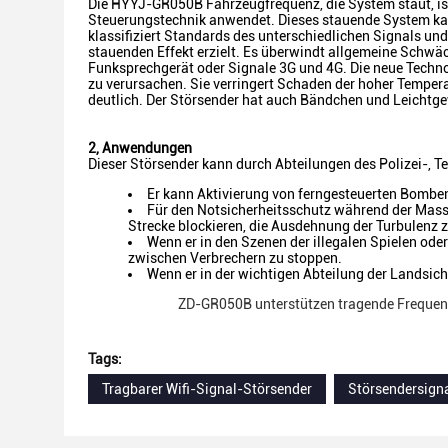
Die HYYJ-GR050B Fahrzeugfrequenz, die System staut, ist
Steuerungstechnik anwendet. Dieses stauende System ka
klassifiziert Standards des unterschiedlichen Signals u
stauenden Effekt erzielt. Es überwindt allgemeine Schw
Funksprechgerät oder Signale 3G und 4G. Die neue Technol
zu verursachen. Sie verringert Schaden der hoher Temper
deutlich. Der Störsender hat auch Bändchen und Leichtgewic
2, Anwendungen
Dieser Störsender kann durch Abteilungen des Polizei-, T
Er kann Aktivierung von ferngesteuerten Bomben
Für den Notsicherheitsschutz während der Masse
Strecke blockieren, die Ausdehnung der Turbulenz 
Wenn er in den Szenen der illegalen Spielen od
zwischen Verbrechern zu stoppen.
Wenn er in der wichtigen Abteilung der Landsic
ZD-GR050B unterstützen tragende Freque
Tags:
Tragbarer Wifi-Signal-Störsender
Störsendersign