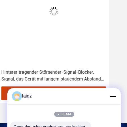
Hinterer tragender Störsender-Signal-Blocker,
Ter
Signal, das Gerät mit langem stauendem Abstand
Stör
staut
drah
Beste Preis
laigz
7:30 AM
Good day, what product are you looking 