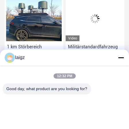
Video
1 km Störbereich
Militärstandardfahrzeug
Steuerungseinrichtung im
angebrachter Störsender
laigz
Fahrzeug weniger als 10°
kann verbündete Frequenz
Richtung Genauigkeit
einstellen, während er
Beste Preis
Beste Preis
finden
Frequenz von 20MHz zu
12:32 PM
6000MHz staut
Good day, what product are you looking for?
ZHEJIANG ZHONGDENG ELECTRONICS TECHNOLOGY
CO,LTD