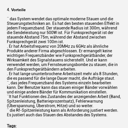
4.
Vorteile
¨ das System wendet das optimale moderne Stauen und die
Steuerungstechniken an. Es hat den besten stauenden Effekt in
jedem Frequenzband. Der stauende Radius ist 300m, während
die Sendeleistung nur 500W ist. Für Funksprechgerät ist der
stauende Abstand 75m, während der Abstand zwischen
Funksprechgerät zwei 100m ist.
. Er hat Arbeitsfrequenz von 20MHz zu 6GHz als ähnliche
Produkte anderer Firma abgeschlossen. Er ermangelt keine
wichtigen Frequenzbänder wie Funksprechgerätbänder, der
Wirksamkeit des Signalstauens sicherstellt. Und er kann
verwendet werden, um Fernsteuerungsbombe zu stauen, die in
den Funksprechgerätbändern arbeiten.
. Er hat lange ununterbrochene Arbeitszeit mehr als 8 Stunden,
die es passend für die lange Dauer macht, die Aufträge staut.
¨, das jedes Frequenzband des Systems einzeln bearbeiten
kann. Der Benutzer kann das stauen einiger Bänder vorwählen
und einige andere Bänder für Kommunikation einstellen.
¨It hat Funktionen des Zustandes der anzeigenden Arbeit (Band,
Spitzenleistung, Batterieprozentsatz), Fehlerwarnung
(Überspannung, Überstrom, Hitze) und so weiter.
¨ die Rf-Spitzenleistung kann als Anforderung justiert werden.
Es justiert auch das Stauen des Abstandes des Systems.
Tags: