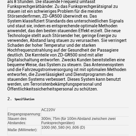
als 8 Stunden. Die stauende Frequenz umfasst
Funksprechgerätbänder. Zu das Funksprechgerätsignal zu
stauen ist ein schwieriges Problem für die meisten
Störsenderfirmen, ZD-GR500 überwindt es. Das
System klassifiziert Standards des unterschiedlichen Signals
und staut sie, indem es entsprechende optimale Methoden
anwendet, das den besten stauenden Effekt erzielt. Die neue
Technologie stellt auch Störsender her, geringe Energie zu
verwenden, Abstand lang stauen zu verursachen. Sie verringert
Schaden der hoher Temperatur und der starken
Hochfrequenzstrahlung auf der Gesundheit der Passagiere
deutlich. Die Kernteile von ZD-GR500 sind mit aller
Digitalschaltung entworfen. Zwecks Kunden bereitstellen eine
bequeme Weise, das System zu steuern. Das Antennensystem
und die Fahrzeugstromversorgung ist mit optimalen Methoden
entworfen, die Zuverlässigkeit und Dienstprogramm des
stauenden Systems verbessert. Dieses System kann benutzt
werden, um Terroristenbekämpfungspersonal und
Öffentlichkeitssicherheitspersonal zu schützen.
2. 
Spezifikation
AC220V
Eingangsspannung:
Stauen des
300m; 75m (für 100m Abstand zwischen zwei
Abstandes:
Funksprechgeräten)
1000 (W) ‚580 (H) ‚606 (D)
Maße (Millimeter):