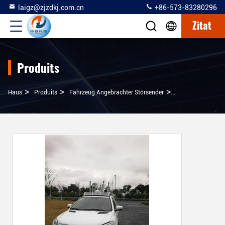
laigz@zjzdkj.com.cn
+86-573-83280296
Zitat
Produits
>
>
>
Haus
Produits
Fahrzeug Angebrachter Störsender
Angebrachter St