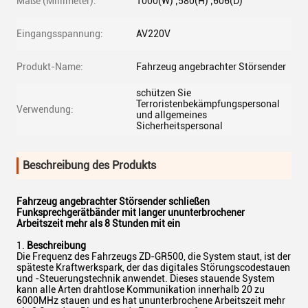
Maße (Millimeter):
1000(W) ‚580(H) ‚606(D)
Eingangsspannung:
AV220V
Produkt-Name:
Fahrzeug angebrachter Störsender
schützen Sie
Terroristenbekämpfungspersonal
Verwendung:
und allgemeines
Sicherheitspersonal
Beschreibung des Produkts
Fahrzeug angebrachter Störsender schließen
Funksprechgerätbänder mit langer ununterbrochener
Arbeitszeit mehr als 8 Stunden mit ein
1.
Beschreibung
Die Frequenz des Fahrzeugs ZD-GR500, die System staut, ist der
späteste Kraftwerkspark, der das digitales Störungscodestauen
und -Steuerungstechnik anwendet. Dieses stauende System
kann alle Arten drahtlose Kommunikation innerhalb 20 zu
6000MHz stauen und es hat ununterbrochene Arbeitszeit mehr