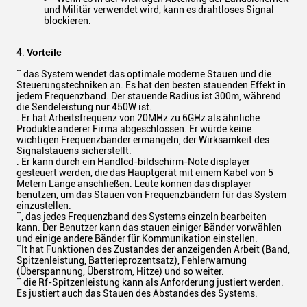
und Militär verwendet wird, kann es drahtloses Signal
blockieren.
4.
Vorteile
¨ das System wendet das optimale moderne Stauen und die
Steuerungstechniken an. Es hat den besten stauenden Effekt in
jedem Frequenzband. Der stauende Radius ist 300m, während
die Sendeleistung nur 450W ist.
. Er hat Arbeitsfrequenz von 20MHz zu 6GHz als ähnliche
Produkte anderer Firma abgeschlossen. Er würde keine
wichtigen Frequenzbänder ermangeln, der Wirksamkeit des
Signalstauens sicherstellt.
. Er kann durch ein Handlcd-bildschirm-Note displayer
gesteuert werden, die das Hauptgerät mit einem Kabel von 5
Metern Länge anschließen. Leute können das displayer
benutzen, um das Stauen von Frequenzbändern für das System
einzustellen.
¨, das jedes Frequenzband des Systems einzeln bearbeiten
kann. Der Benutzer kann das stauen einiger Bänder vorwählen
und einige andere Bänder für Kommunikation einstellen.
¨It hat Funktionen des Zustandes der anzeigenden Arbeit (Band,
Spitzenleistung, Batterieprozentsatz), Fehlerwarnung
(Überspannung, Überstrom, Hitze) und so weiter.
¨ die Rf-Spitzenleistung kann als Anforderung justiert werden.
Es justiert auch das Stauen des Abstandes des Systems.