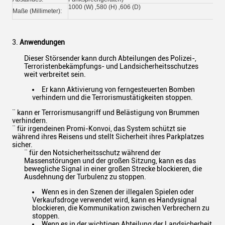
1000 (W) ‚580 (H) ‚606 (D)
Maße (Millimeter):
3.
Anwendungen
Dieser Störsender kann durch Abteilungen des Polizei-,
Terroristenbekämpfungs- und Landsicherheitsschutzes
weit verbreitet sein.
Er kann Aktivierung von ferngesteuerten Bomben
verhindern und die Terrorismustätigkeiten stoppen.
¨ kann er Terrorismusangriff und Belästigung von Brummen
verhindern.
¨ für irgendeinen Promi-Konvoi, das System schützt sie
während ihres Reisens und stellt Sicherheit ihres Parkplatzes
sicher.
¨ für den Notsicherheitsschutz während der
Massenstörungen und der großen Sitzung, kann es das
bewegliche Signal in einer großen Strecke blockieren, die
Ausdehnung der Turbulenz zu stoppen.
Wenn es in den Szenen der illegalen Spielen oder
Verkaufsdroge verwendet wird, kann es Handysignal
blockieren, die Kommunikation zwischen Verbrechern zu
stoppen.
Wenn es in der wichtigen Abteilung der Landsicherheit