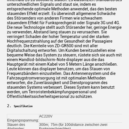
unterschiedlichen Signals und staut sie, indem es
entsprechende optimale Methoden anwendet, das den besten
stauenden Effekt erzielt. Es überwindt allgemeine Schwäche
des Störsenders von anderen Firmen wie schwachem
stauendem Effekt für Funksprechgerät oder Signale 3G und 4G.
Die neue Technologie stellt auch Störsender her, geringe Energie
zu verwenden, Abstand lang stauen zu verursachen. Sie
verringert Schaden der hoher Temperatur und der starken
Hochfrequenzstrahlung auf der Gesundheit der Passagiere
deutlich. Die Kernteile von ZD-GR500 sind mit aller
Digitalschaltung entworfen. Um Kunden bereitzustellen eine
bequeme Weise das System zu steuern, rüstete sich sie auch mit
einem Handlcd-bildschirm-Note displayer aus die das
Hauptgerät mit einem Kabel von 5 Metern Länge anschließen.
Leute können das displayer benutzen, um das Stauen von
Frequenzbändern einzustellen. Das Antennensystem und die
Fahrzeugstromversorgung ist mit optimalen Methoden
entworfen, die Zuverlässigkeit und Dienstprogramm des
stauenden Systems verbessert. Dieses System kann benutzt
werden, um Terroristenbekämpfungspersonal und
Öffentlichkeitssicherheitspersonal zu schützen.
2. 
Spezifikation
AC220V
Eingangsspannung:
Stauen des
300m; 75m (für 100distance zwischen zwei
Abstandes:
Funksprechgeräten)