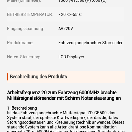
Maße (Millimeter):
1000 (W) ‚580 (H) ‚606 (D)
BETRIEBSTEMPERATUR:
- 20℃~55℃
Eingangsspannung:
AV220V
Produktname:
Fahrzeug angebrachter Störsender
Noten-Steuerung:
LCD Displayer
Beschreibung des Produkts
Arbeitsfrequenz 20 zum Fahrzeug 6000MHz brachte
Militärsignalstörsender mit Schirm Notensteuerung an
1.
Beschreibung
Ist das Fahrzeug angebrachte Militärsignal ZD-GR500, das
System staut, der späteste Kraftwerkspark, der das digitales
Störungscodestauen und -Steuerungstechnik anwendet. Dieses
stauende System kann alle Arten drahtlose Kommunikation
innerhalb 20 zu 6000MHz stauen. Es klassifiziert Standards des