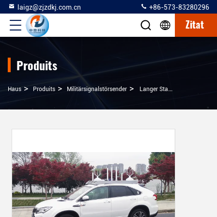
laigz@zjzdkj.com.cn
+86-573-83280296
Zitat
Produits
>
>
>
Haus
Produits
Militärsignalstörsender
Langer Stauender Abstands-Auto-Signal-Blocker Mit Schirm-Noten-Steuerung