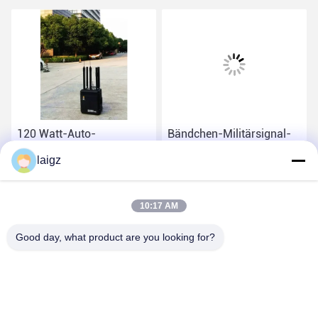
120 Watt-Auto-
Bändchen-Militärsignal-
Fernsteuerungsstörsender,
Störsender für das
laigz
Mobile-Störsender 100m
Blockieren von 20-6000
oberen Bereichs
MHZ-Radioapparat-
Beste Preis
Beste Preis
Signalen
10:17 AM
Good day, what product are you looking for?
ZHEJIANG ZHONGDENG ELECTRONICS TECHNOLOGY