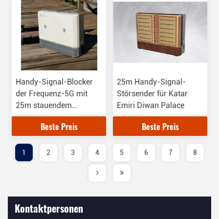
Handy-Signal-Blocker
25m Handy-Signal-
der Frequenz-5G mit
Störsender für Katar
25m stauendem
Emiri Diwan Palace
Abstand
Beste Preis
Beste Preis
1
2
3
4
5
6
7
8
Kontaktpersonen