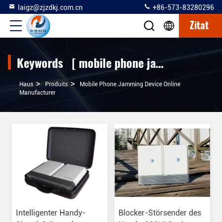
laigz@zjzdkj.com.cn
+86-573-83280296
Zitat
Keywords [ mobile phone jamming device ] Match 94 produits
>
>
Haus
Produits
Mobile Phone Jamming Device Online
Manufacturer
Intelligenter Handy-
Blocker-Störsender des