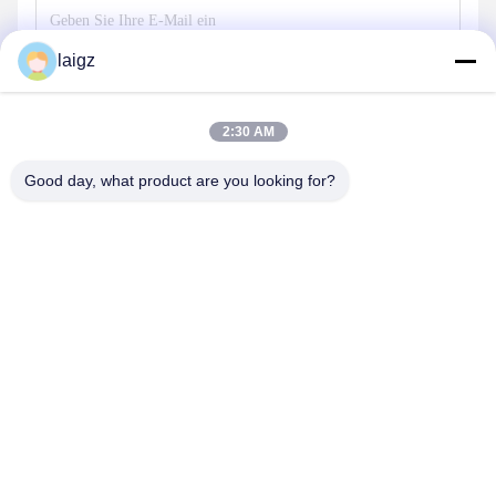
laigz
Senden
2:30 AM
Good day, what product are you looking for?
ZHEJIANG ZHONGDENG ELECTRONICS TECHNOLOGY
CO,LTD
laigz@zjzdkj.com.cn
+86-573-83280296
Nr. 1539, Chengnan-Straße, Jiaxing, Zhejiang, China