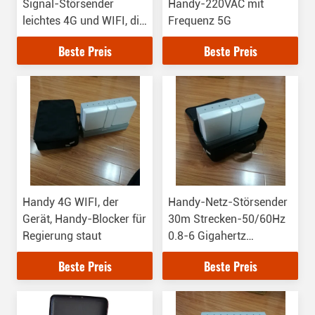
Signal-Störsender
Handy-220VAC mit
leichtes 4G und WIFI, die
Frequenz 5G
Signal staut
Beste Preis
Beste Preis
Handy 4G WIFI, der
Handy-Netz-Störsender
Gerät, Handy-Blocker für
30m Strecken-50/60Hz
Regierung staut
0.8-6 Gigahertz
Frequenzbereich-
Beste Preis
Beste Preis