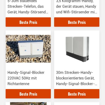
5-30m stauendes
3,5 Kilogramm-Handy,
Strecken-Telefon, das
der Gerät stauen, Handy
Gerät, Handy-Störsender
und Wifi-Störsender mit
1W Rf-Energie staut
Stromversorgung
Beste Preis
Beste Preis
220VAC
Handy-Signal-Blocker
30m Strecken-Handy-
220VAC 50Hz mit
blockorientiertes Gerät,
Richtantenne
Handy-Signal-Blocker-
Störsender
Beste Preis
Beste Preis