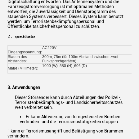
Digitalschaltung entworfen. Das Antennensystem und die
Fahrzeugstromversorgung ist mit optimalen Methoden
entworfen, die Zuverlässigkeit und Dienstprogramm des
stauenden Systems verbessert. Dieses System kann benutzt
werden, um Terroristenbekämpfungspersonal und
Öffentlichkeitssicherheitspersonal zu schützen.
2. 
Spezifikation
AC220V
Eingangsspannung:
Stauen des
300m; 75m (für 100m Abstand zwischen zwei
Abstandes:
Funksprechgeräten)
1000 (W) ‚580 (H) ‚606 (D)
Maße (Millimeter):
3. Anwendungen
Dieser Störsender kann durch Abteilungen des Polizei-,
Terroristenbekämpfungs- und Landsicherheitsschutzes
weit verbreitet sein.
Er kann Aktivierung von ferngesteuerten Bomben
verhindern und die Terrorismustätigkeiten stoppen.
¨ kann er Terrorismusangriff und Belästigung von Brummen
verhindern.