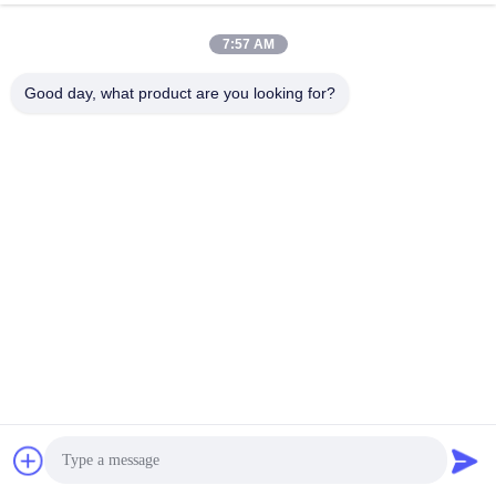
Richtung Genauigkeit
einstellen, während er
Beste Preis
Beste Preis
finden
Frequenz von 20MHz zu
7:57 AM
6000MHz staut
Good day, what product are you looking for?
ZHEJIANG ZHONGDENG ELECTRONICS TECHNOLOGY
CO,LTD
laigz@zjzdkj.com.cn
+86-573-83280296
Nr. 1539, Chengnan-Straße, Jiaxing, Zhejiang, China
China Gute Qualität Militärsignalstörsender Lieferant. Urheberrecht © 2019-
2026 Zhejiang Zhongdeng Electronics Technology CO,LTD Alle Rechte
vorbehalten.