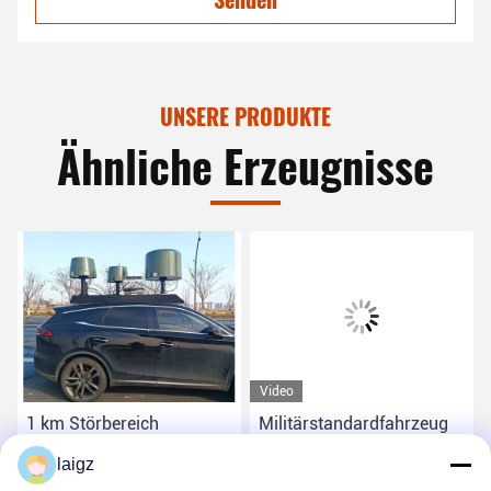
UNSERE PRODUKTE
Ähnliche Erzeugnisse
Video
1 km Störbereich
Militärstandardfahrzeug
Steuerungseinrichtung im
angebrachter Störsender
laigz
Fahrzeug weniger als 10°
kann verbündete Frequenz