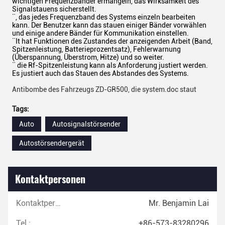
wichtigen Frequenzbänder ermangeln, das Wirksamkeit des
Signalstauens sicherstellt.
¨, das jedes Frequenzband des Systems einzeln bearbeiten
kann. Der Benutzer kann das stauen einiger Bänder vorwählen
und einige andere Bänder für Kommunikation einstellen.
¨It hat Funktionen des Zustandes der anzeigenden Arbeit (Band,
Spitzenleistung, Batterieprozentsatz), Fehlerwarnung
(Überspannung, Überstrom, Hitze) und so weiter.
¨ die Rf-Spitzenleistung kann als Anforderung justiert werden.
Es justiert auch das Stauen des Abstandes des Systems.
Antibombe des Fahrzeugs ZD-GR500, die system.doc staut
Tags:
Auto
Autosignalstörsender
Autostörsendergerät
Kontaktpersonen
Kontaktpersonen:
Mr. Benjamin Lai
Tel.:
+86-573-83280296