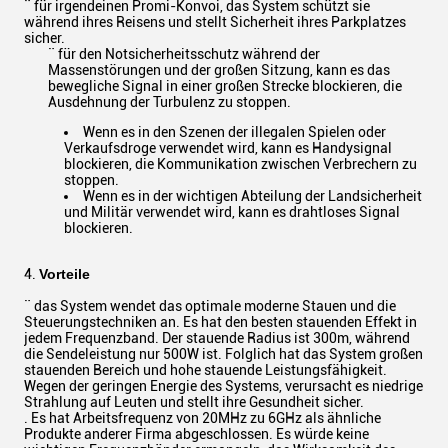
¨ für irgendeinen Promi-Konvoi, das System schützt sie
während ihres Reisens und stellt Sicherheit ihres Parkplatzes
sicher.
¨ für den Notsicherheitsschutz während der
Massenstörungen und der großen Sitzung, kann es das
bewegliche Signal in einer großen Strecke blockieren, die
Ausdehnung der Turbulenz zu stoppen.
Wenn es in den Szenen der illegalen Spielen oder
Verkaufsdroge verwendet wird, kann es Handysignal
blockieren, die Kommunikation zwischen Verbrechern zu
stoppen.
Wenn es in der wichtigen Abteilung der Landsicherheit
und Militär verwendet wird, kann es drahtloses Signal
blockieren.
4.
Vorteile
¨ das System wendet das optimale moderne Stauen und die
Steuerungstechniken an. Es hat den besten stauenden Effekt in
jedem Frequenzband. Der stauende Radius ist 300m, während
die Sendeleistung nur 500W ist. Folglich hat das System großen
stauenden Bereich und hohe stauende Leistungsfähigkeit.
Wegen der geringen Energie des Systems, verursacht es niedrige
Strahlung auf Leuten und stellt ihre Gesundheit sicher.
. Es hat Arbeitsfrequenz von 20MHz zu 6GHz als ähnliche
Produkte anderer Firma abgeschlossen. Es würde keine