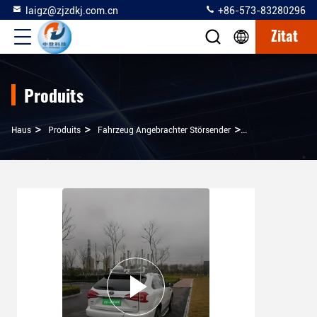
laigz@zjzdkj.com.cn
+86-573-83280296
Zitat
Produits
>
>
>
Haus
Produits
Fahrzeug Angebrachter Störsender
Drahtloses Signa